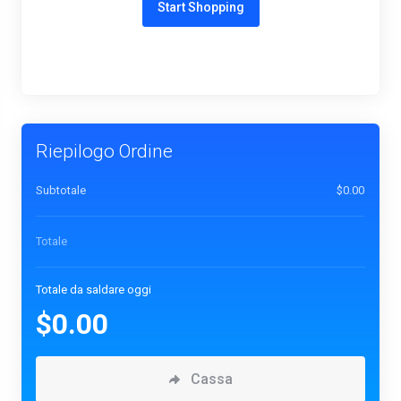
Start Shopping
Riepilogo Ordine
Subtotale
$0.00
Totale
Totale da saldare oggi
$0.00
Cassa