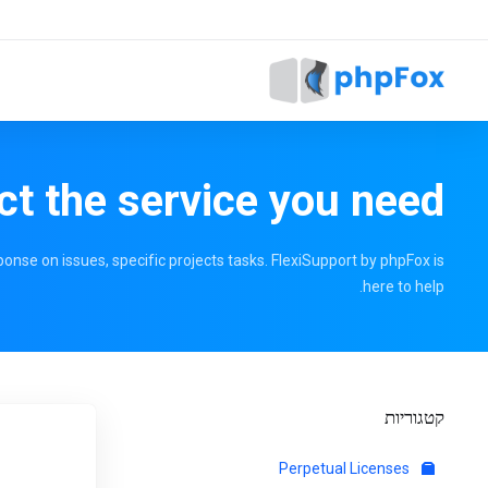
ct the service you need
onse on issues, specific projects tasks. FlexiSupport by phpFox is
here to help.
קטגוריות
Perpetual Licenses