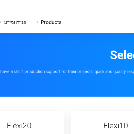
פניות ומידע
Products
Sele
ve a short production support for their projects, quick and quality resp
Flexi20
Flexi10