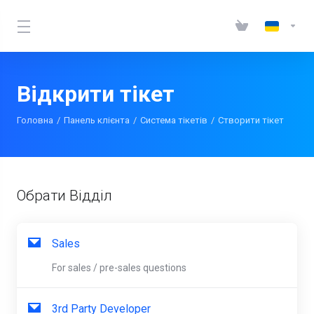
Відкрити тікет
Головна
Панель клієнта
Система тікетів
Створити тікет
Обрати Відділ
Sales
For sales / pre-sales questions
3rd Party Developer