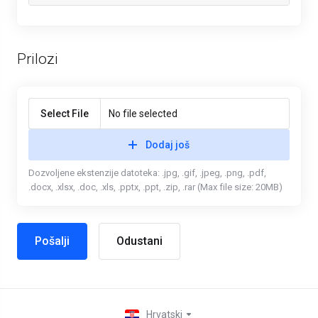
Prilozi
Select File
No file selected
Dodaj još
Dozvoljene ekstenzije datoteka: .jpg, .gif, .jpeg, .png, .pdf,
.docx, .xlsx, .doc, .xls, .pptx, .ppt, .zip, .rar (Max file size: 20MB)
Odustani
Hrvatski