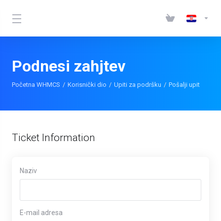
Podnesi zahjtev
Početna WHMCS
Korisnički dio
Upiti za podršku
Pošalji upit
Ticket Information
Naziv
E-mail adresa