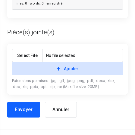
lines: 0 words: 0
enregistré
Pièce(s) jointe(s)
Select File
No file selected
Ajouter
Extensions permises: .jpg, .gif, .jpeg, .png, .pdf, .docx, .xlsx,
.doc, .xls, .pptx, .ppt, .zip, .rar (Max file size: 20MB)
Annuler