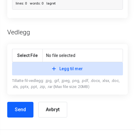
lines: 0 words: 0
lagret
Vedlegg
Select File
No file selected
Legg til mer
Tillatte fil-vedlegg: .jpg, .gif, .jpeg, .png, .pdf, .docx, .xlsx, .doc,
.xls, .pptx, .ppt, .zip, .rar (Max file size: 20MB)
Avbryt