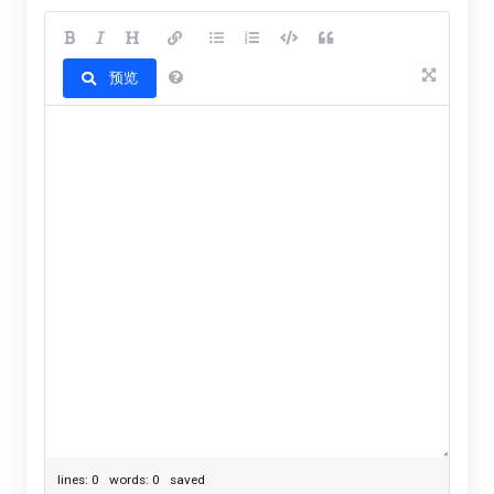
预览
lines: 0 words: 0
saved