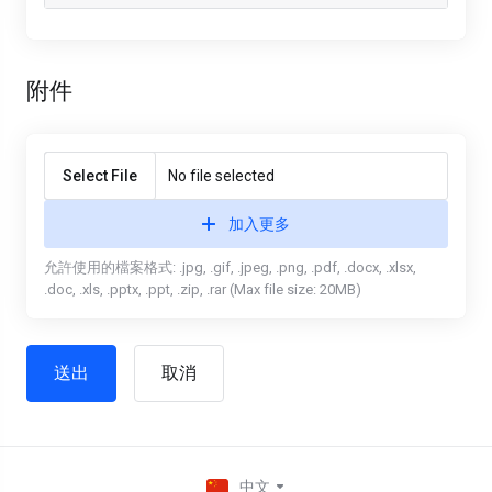
附件
Select File
No file selected
加入更多
允許使用的檔案格式: .jpg, .gif, .jpeg, .png, .pdf, .docx, .xlsx,
.doc, .xls, .pptx, .ppt, .zip, .rar (Max file size: 20MB)
取消
中文