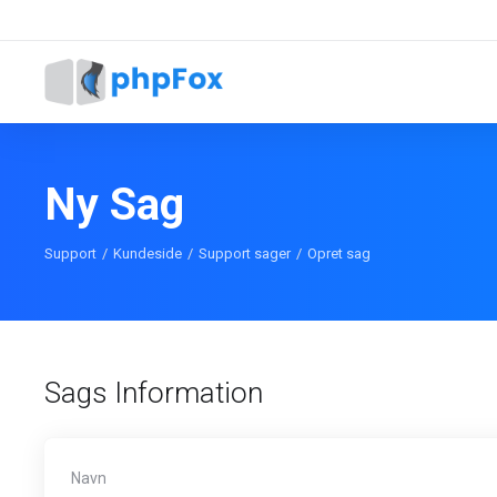
Ny Sag
Support
Kundeside
Support sager
Opret sag
Sags Information
Navn