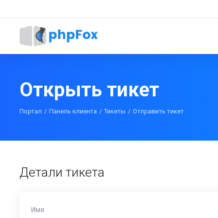
Открыть тикет
Портал
Панель клиента
Тикеты
Отправить тикет
Детали тикета
Имя