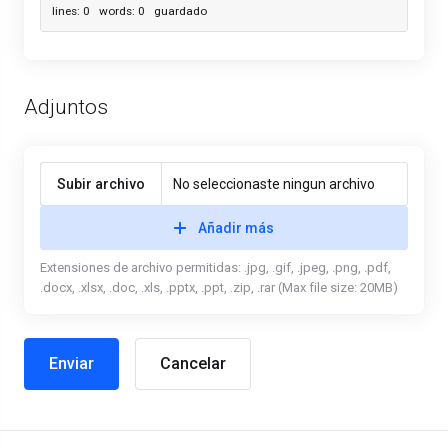
lines: 0 words: 0
guardado
Adjuntos
Subir archivo
No seleccionaste ningun archivo
Añadir más
Extensiones de archivo permitidas: .jpg, .gif, .jpeg, .png, .pdf,
.docx, .xlsx, .doc, .xls, .pptx, .ppt, .zip, .rar (Max file size: 20MB)
Cancelar