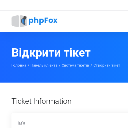
Відкрити тікет
Головна
Панель клієнта
Система тікетів
Створити тікет
Ticket Information
Ім’я