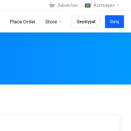
Səbətə bax
Azerbaijani
Place Order
Store
Qeydiyyat
Giriş