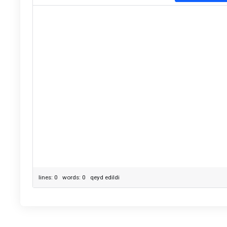
lines: 0 words: 0
qeyd edildi