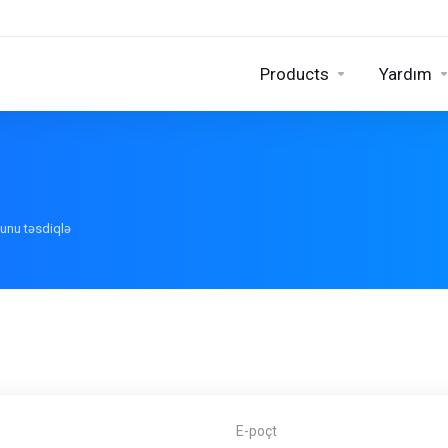
Products
Yardım
unu təsdiqlə
E-poçt