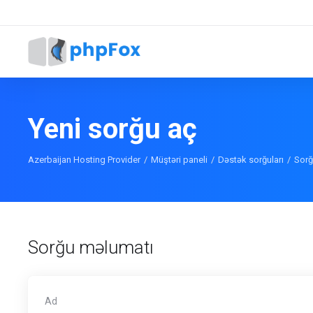
Yeni sorğu aç
Azerbaijan Hosting Provider
Müştəri paneli
Dəstək sorğuları
Sorğ
Sorğu məlumatı
Ad