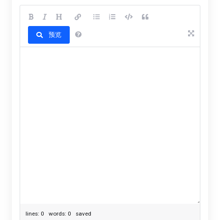
预览
lines: 0 words: 0
saved