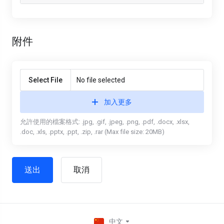
附件
Select File
No file selected
加入更多
允許使用的檔案格式: .jpg, .gif, .jpeg, .png, .pdf, .docx, .xlsx,
.doc, .xls, .pptx, .ppt, .zip, .rar (Max file size: 20MB)
取消
中文