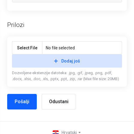
Prilozi
Select File
No file selected
Dodaj još
Dozvoljene ekstenzije datoteka: .jpg, .gif, .jpeg, .png, .pdf,
.docx, .xlsx, .doc, .xls, .pptx, .ppt, .zip, .rar (Max file size: 20MB)
Odustani
Hrvatski