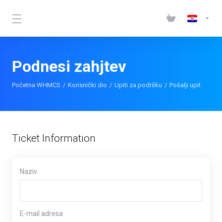
Podnesi zahjtev
Početna WHMCS
Korisnički dio
Upiti za podršku
Pošalji upit
Ticket Information
Naziv
E-mail adresa