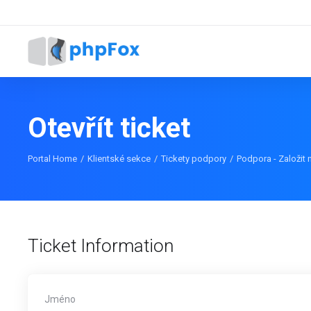
Otevřít ticket
Portal Home
Klientské sekce
Tickety podpory
Podpora - Založit 
Ticket Information
Jméno