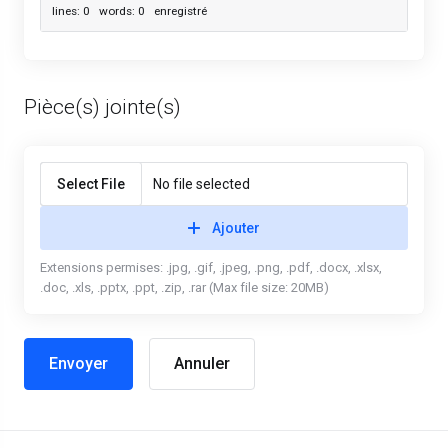
lines: 0 words: 0
enregistré
Pièce(s) jointe(s)
Select File
No file selected
Ajouter
Extensions permises: .jpg, .gif, .jpeg, .png, .pdf, .docx, .xlsx,
.doc, .xls, .pptx, .ppt, .zip, .rar (Max file size: 20MB)
Annuler