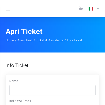
Apri Ticket
Home
Area Clienti
Ticket di Assistenza
Invia Ticket
Info Ticket
Nome
Indirizzo Email