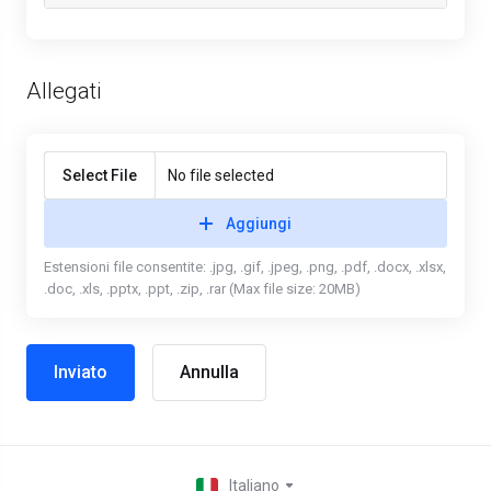
Allegati
Select File
No file selected
Aggiungi
Estensioni file consentite: .jpg, .gif, .jpeg, .png, .pdf, .docx, .xlsx,
.doc, .xls, .pptx, .ppt, .zip, .rar (Max file size: 20MB)
Annulla
Italiano