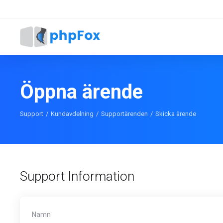
Öppna ärende
Support
Kundavdelning
Supportärenden
Skicka ärende
Support Information
Namn