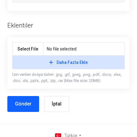
Eklentiler
Select File
No file selected
Daha Fazla Ekle
İzin verilen dosya türleri: .jpg, .gif, .jpeg, .png, .pdf, .docx, .xlsx,
.doc, .xls, .pptx, .ppt, .zip, .rar (Max file size: 20MB)
İptal
Türkçe