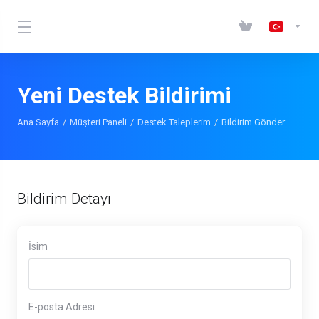
Yeni Destek Bildirimi
Ana Sayfa
Müşteri Paneli
Destek Taleplerim
Bildirim Gönder
Bildirim Detayı
İsim
E-posta Adresi