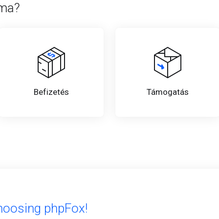
 ma?
Befizetés
Támogatás
hoosing phpFox!